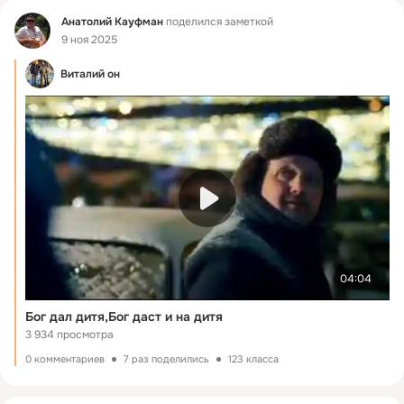
Фид
Анатолий Кауфман
поделился заметкой
9 ноя 2025
Виталий он
04:04
Бог дал дитя,Бог даст и на дитя
3 934 просмотра
0 комментариев
7 раз поделились
123 класса