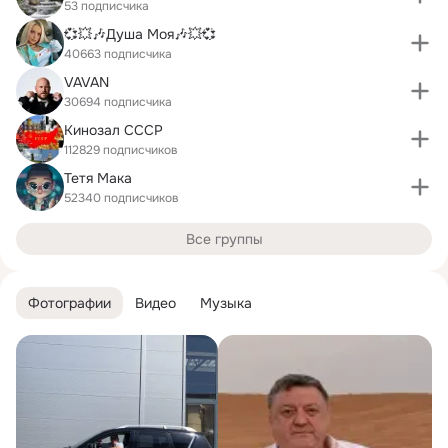
53 подписчика
💞💥🎶Душа Моя🎶💥💞
40663 подписчика
VAVAN
30694 подписчика
Кинозал СССР
112829 подписчиков
Тетя Мака
52340 подписчиков
Все группы
Фотографии
Видео
Музыка