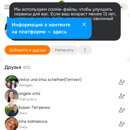
Войти
Мы используем cookie-файлы, чтобы улучшить
сервисы для вас. Если ваш возраст менее 13 лет,
настроить cookie-файлы должен ваш законный
Анатолий Кауфман
представитель.
Больше информации
Информация о контенте
Разрешить все
Настроить
на платформе — здесь
Lauchringen
5 октября (60 лет)
Новоомская cредняя школа
Подробнее
Добавить в друзья
Написать
Друзья
420
viktor und irina schefner(Гептинг)
ühlingen
angela ortiz
Португеса
Борис Петренко
Омск
irina kolmakova
Омск