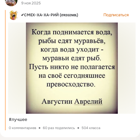
9 ноя 2025
Подписаться
✔СМЕХ-ХА-ХА-РИЙ (σʀɪɢɪɴαʟ)
#лучшее
0 комментариев
60 раз поделились
504 класса