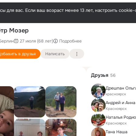
ы для вас. Если ваш возраст менее 13 лет, настроить cooki
П
тр Мозер
Берлин
27 июля (68 лет)
Подробнее
обавить в друзья
Написать
Друзья
56
Дрешпан Ольг
красноярск
Красноярск
Наталья Роди
Красноярск
Тана Наша