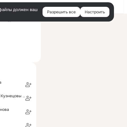
Войти
e-файлы должен ваш
Разрешить все
Настроить
Правая
оследний визит: 7 янв
колонка
а
Андрей и Анна Кузнецовы (Гарифзянова)
онова