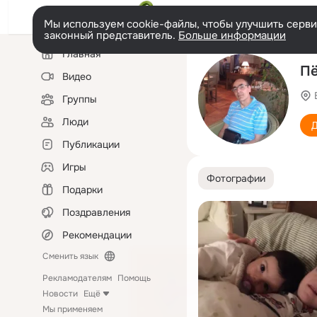
Мы используем cookie-файлы, чтобы улучшить сервис
законный представитель.
Больше информации
Левая
Главная
колонка
Пё
Видео
Группы
Люди
Д
Публикации
Игры
Фотографии
Подарки
Поздравления
Рекомендации
Сменить язык
Рекламодателям
Помощь
Новости
Ещё
Мы применяем