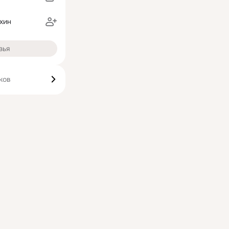
хин
зья
ков