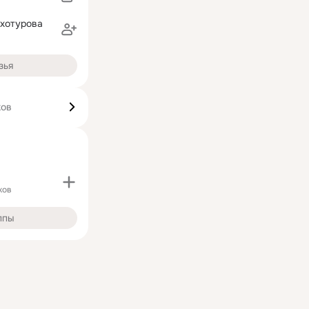
рхотурова
зья
ков
ков
ппы