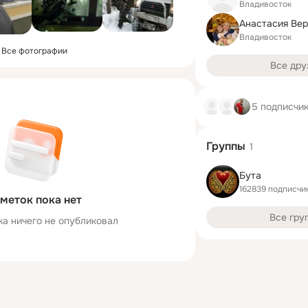
Владивосток
Анастасия Ве
Владивосток
Все фотографии
Все дру
5 подписчи
Группы
1
Бута
162839 подписчи
меток пока нет
Все гру
ка ничего не опубликовал