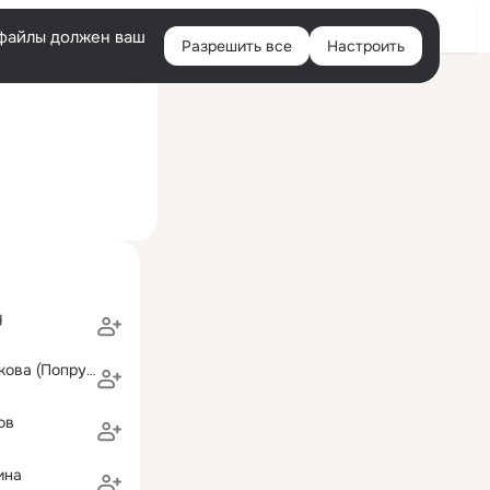
Войти
e-файлы должен ваш
Разрешить все
Настроить
Правая
ний визит: 9 июл 2023
колонка
y
Юлия Колесникова (Попрукайло)
ов
ина