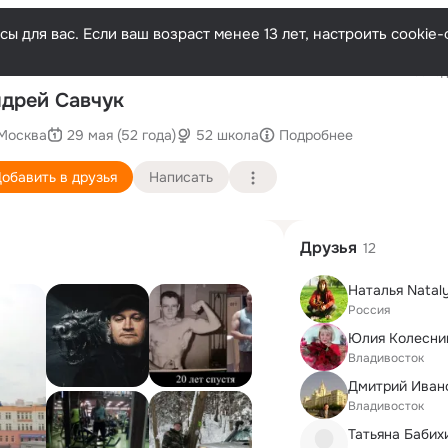
ы для вас. Если ваш возраст менее 13 лет, настроить cooki
Послед
дрей Савчук
Москва
29 мая (52 года)
52 школа
Подробнее
обавить в друзья
Написать
Друзья
12
Наталья Natal
Россия
Владивосток
Дмитрий Иван
Владивосток
Татьяна Бабих