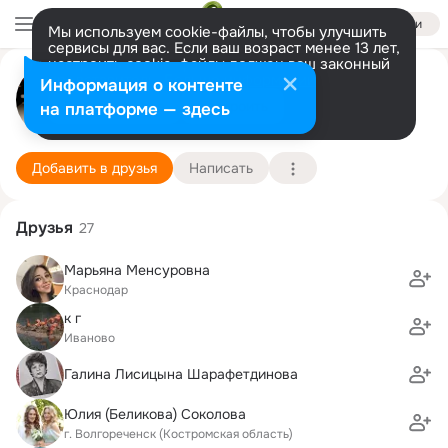
Войти
Мы используем cookie-файлы, чтобы улучшить
сервисы для вас. Если ваш возраст менее 13 лет,
настроить cookie-файлы должен ваш законный
представитель.
Больше информации
Рeнaт Якушeвский
Информация о контенте
Разрешить все
Настроить
на платформе — здесь
Санкт-Петербург
1 января
Подробнее
Добавить в друзья
Написать
Друзья
27
Марьяна Менсуровна
Краснодар
к г
Иваново
Галина Лисицына Шарафетдинова
Юлия (Беликова) Соколова
г. Волгореченск (Костромская область)