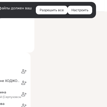
Войти
e-файлы должен ваш
Разрешить все
Настроить
Правая
ний визит: 1 июл 2022
колонка
ЛЕВОН и Эрмине ХОДЖОЯН
рина
ий (Серпуховский район)
ова