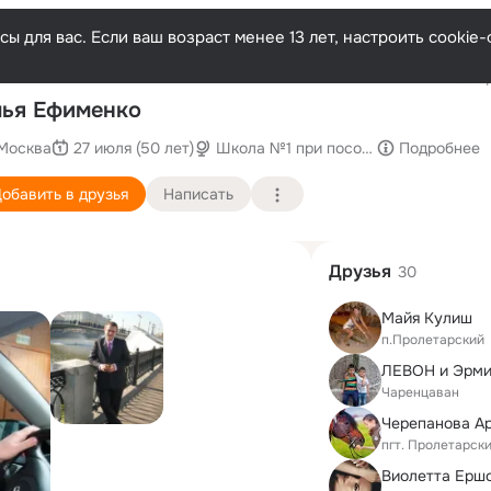
ы для вас. Если ваш возраст менее 13 лет, настроить cooki
Послед
ья Ефименко
Москва
27 июля (50 лет)
Школа №1 при посольстве РФ
Подробнее
обавить в друзья
Написать
Друзья
30
Майя Кулиш
п.Пролетарский
Чаренцаван
Черепанова А
пгт. Пролетарск
Виолетта Ерш