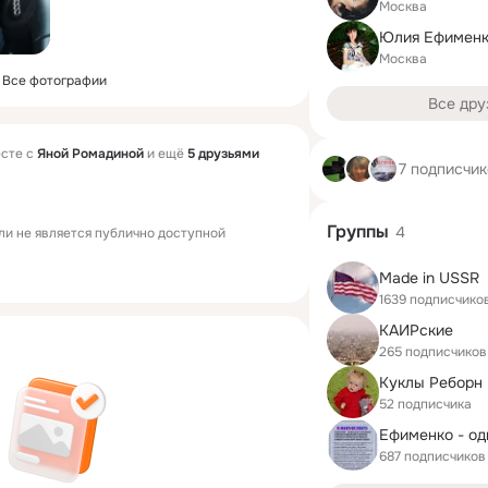
Москва
Юлия Ефимен
Москва
Все фотографии
Все дру
сте с
Яной Ромадиной
и ещё
5 друзьями
7 подписчи
Группы
4
ли не является публично доступной
Made in USSR
1639 подписчико
КАИРские
265 подписчиков
52 подписчика
Ефименко - о
687 подписчиков