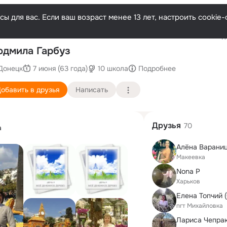
ы для вас. Если ваш возраст менее 13 лет, настроить cooki
Последн
дмила Гарбуз
Донецк
7 июня (63 года)
10 школа
Подробнее
обавить в друзья
Написать
Друзья
70
а
Алёна Варани
Макеевка
Nona P
Харьков
пгт Михайловка
Лариса Чепра