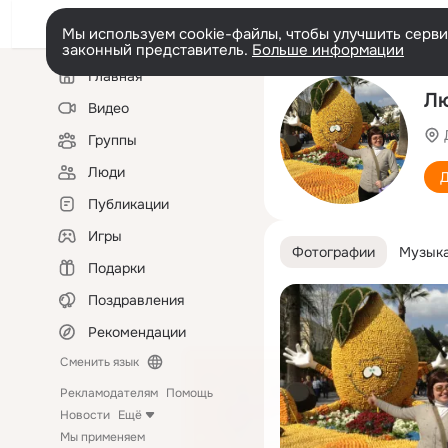
Мы используем cookie-файлы, чтобы улучшить сервис
законный представитель.
Больше информации
Левая
Главная
колонка
Лю
Видео
Группы
Люди
Д
Публикации
Игры
Фотографии
Музык
Подарки
Поздравления
Рекомендации
Сменить язык
Рекламодателям
Помощь
Новости
Ещё
Мы применяем