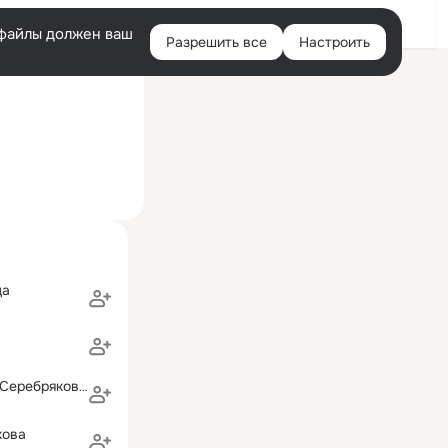
Войти
e-файлы должен ваш
Разрешить все
Настроить
Правая
ий визит: 20 ноя 2014
колонка
ца
Елена Топчий (Серебрякова)
кова