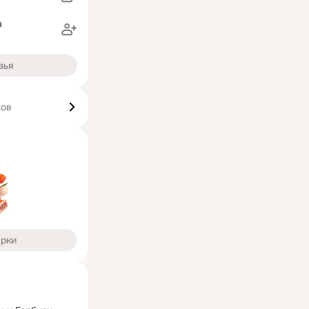
а
зья
ков
арки