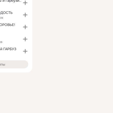
Гарбуз,Гарбузы и Гарбузихи-объединяйтесь)))
ОДОСТЬ
ов
ДОРОВЬЕ!
ов
ей ГАРБУЗ
ппы