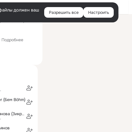
Войти
e-файлы должен ваш
Разрешить все
Настроить
Правая
ний визит: 4 фев 2019
колонка
ургский государственный университет культуры и искусств (быв
Подробнее
г
r (Бем Böhm)
Тамара Мартьянова (Зикратова)
г
ьянов