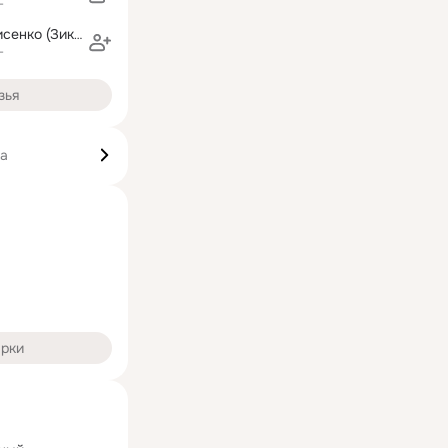
г
Светлана Денисенко (Зикратова)
г
зья
ка
арки