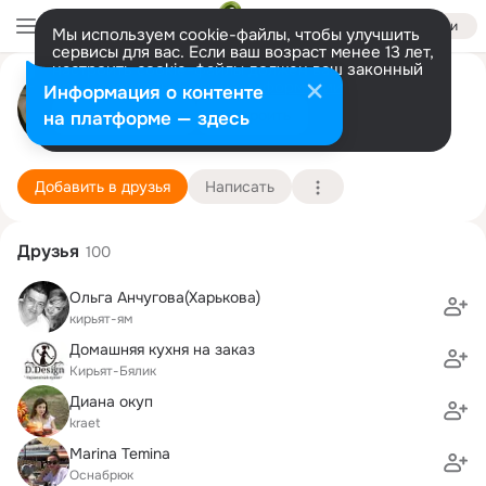
Войти
Мы используем cookie-файлы, чтобы улучшить
сервисы для вас. Если ваш возраст менее 13 лет,
настроить cookie-файлы должен ваш законный
ольга лещёва
представитель.
Больше информации
Информация о контенте
Разрешить все
Настроить
на платформе — здесь
кирьят биалик
17 января (47 лет)
61 школа
Подробнее
Добавить в друзья
Написать
Друзья
100
Oльга Анчугова(Харькова)
кирьят-ям
Домашняя кухня на заказ
Кирьят-Бялик
Диана окуп
kraet
Marina Temina
Оснабрюк