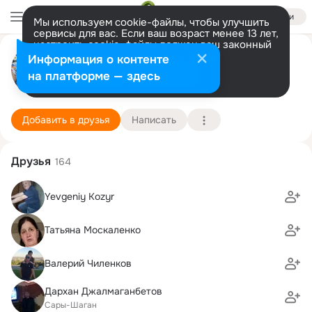
Войти
Мы используем cookie-файлы, чтобы улучшить
сервисы для вас. Если ваш возраст менее 13 лет,
настроить cookie-файлы должен ваш законный
Евгения Ковалева
представитель.
Больше информации
Информация о контенте
Разрешить все
Настроить
на платформе — здесь
Уш Тобе
16 апреля (61 год)
43 школа
Подробнее
Добавить в друзья
Написать
Друзья
164
Yevgeniy Kozyr
Татьяна Москаленко
Валерий Чиленков
Дархан Джалмаганбетов
Сары-Шаган