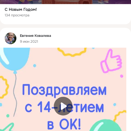
С Новым Годом!
134 просмотра
Фид
Евгения Ковалева
9 июн 2021