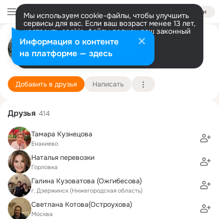
Войти
Мы используем cookie-файлы, чтобы улучшить
сервисы для вас. Если ваш возраст менее 13 лет,
настроить cookie-файлы должен ваш законный
Антонина Кульбака (Полякова)
представитель.
Больше информации
Информация о контенте
Разрешить все
Настроить
на платформе — здесь
Енакиево
8 октября (76 лет)
52 школа
Подробнее
Добавить в друзья
Написать
Друзья
414
Тамара Кузнецова
Енакиево
Наталья перевозки
Горловка
Галина Кузоватова (Ожгибесова)
г. Дзержинск (Нижегородская область)
Светлана Котова(Остроухова)
Москва