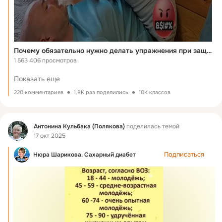
Микроразгрузка и растяжение способствуют улучшению 
нервной проводимости и уменьшению сдавления нерва.

Именно поэтому лечебная физкультура — важный 
компонент лечения защемления седалищного нерва. 
Почему обязательно нужно делать упражнения при защемлении седалищного нерва?
Главное — выполнять упражнения правильно.
1 563 406 просмотров
Показать еще
220 комментариев
1.8K раз поделились
10K классов
Фид
Антонина Кульбака (Полякова)
поделилась темой
17 окт 2025
Подписаться
Нюра Шарикова. Сахарный диабет