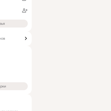
зья
ков
арки