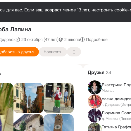
ы для вас. Если ваш возраст менее 13 лет, настроить cooki
П
ба Лапина
Дедовск
23 октября (47 лет)
2 школа
Подробнее
обавить в друзья
Написать
Друзья
34
а
Москва
елена демидов
г. Дедовск (Истр
Людмила Соло
д. Москва (Пено