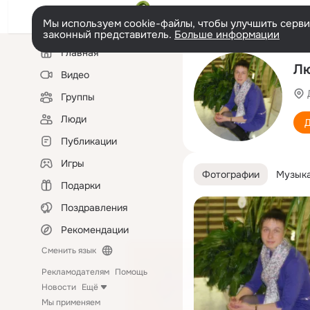
Мы используем cookie-файлы, чтобы улучшить сервис
законный представитель.
Больше информации
Левая
Главная
колонка
Лю
Видео
Группы
Люди
Д
Публикации
Игры
Фотографии
Музык
Подарки
Поздравления
Рекомендации
Сменить язык
Рекламодателям
Помощь
Новости
Ещё
Мы применяем