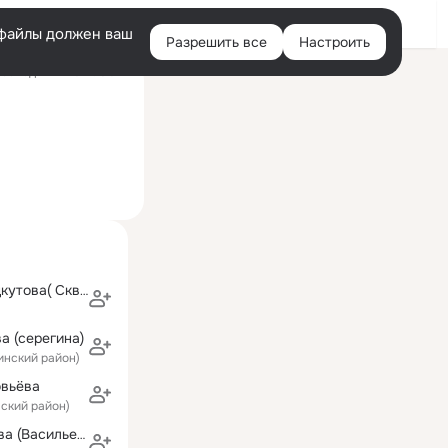
Войти
e-файлы должен ваш
Разрешить все
Настроить
Правая
оследний визит: 6 авг
колонка
Екатерина Подкутова( Скворцова)
а (серегина)
инский район)
вьёва
вский район)
Татьяна Графова (Васильева)