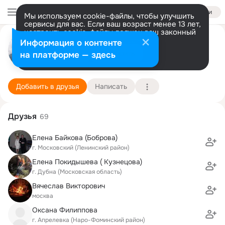
Войти
Мы используем cookie-файлы, чтобы улучшить
сервисы для вас. Если ваш возраст менее 13 лет,
настроить cookie-файлы должен ваш законный
Иван Кузнецов
представитель.
Больше информации
Информация о контенте
Разрешить все
Настроить
на платформе — здесь
Москва
2 марта (44 года)
1038 школа
Подробнее
Добавить в друзья
Написать
Друзья
69
Елена Байкова (Боброва)
г. Московский (Ленинский район)
Елена Покидышева ( Кузнецова)
г. Дубна (Московская область)
Вячеслав Викторович
москва
Оксана Филиппова
г. Апрелевка (Наро-Фоминский район)