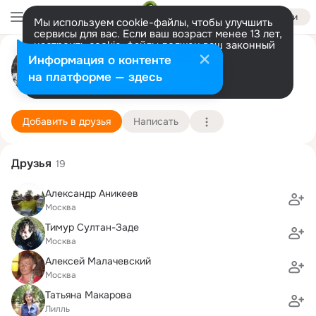
Войти
Мы используем cookie-файлы, чтобы улучшить
сервисы для вас. Если ваш возраст менее 13 лет,
настроить cookie-файлы должен ваш законный
Дмитрий Садиленко
представитель.
Больше информации
Информация о контенте
Разрешить все
Настроить
на платформе — здесь
Москва
28 декабря (58 лет)
РХТУ им. Д.И. Менделеева, Российский химико
Подробнее
Добавить в друзья
Написать
Друзья
19
Александр Аникеев
Москва
Тимур Султан-Заде
Москва
Алексей Малачевский
Москва
Татьяна Макарова
Лилль