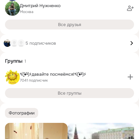
Дмитрий Нужненко
Москва
Все друзья
5 подписчиков
Группы
1
٩(̾●̮̮̃̾•̃̾)۶давайте посмеёмся!٩(̾●̮̮̃̾•̃̾)۶
7041 подписчик
Все группы
Фотографии