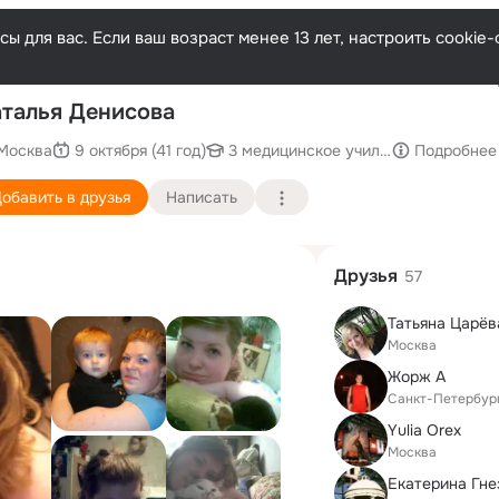
ы для вас. Если ваш возраст менее 13 лет, настроить cooki
Послед
талья Денисова
Москва
9 октября (41 год)
3 медицинское училище
Подробнее
обавить в друзья
Написать
Друзья
57
Татьяна Царёв
Москва
Жорж А
Санкт-Петербур
Yulia Orex
Москва