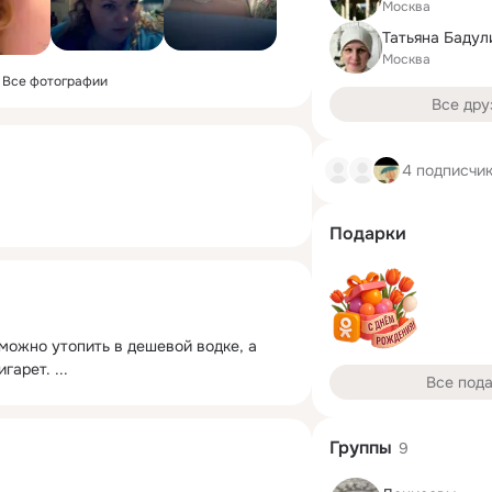
Москва
Татьяна Бадул
Москва
Все фотографии
Все дру
4 подписчи
Подарки
можно утопить в дешевой водке, а 
игарет.
 ...
Все под
Группы
9