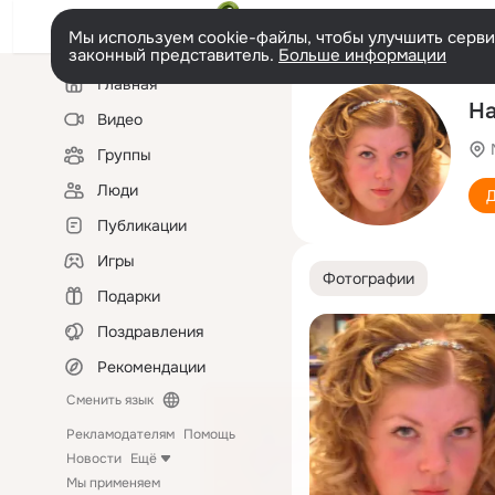
Мы используем cookie-файлы, чтобы улучшить сервис
законный представитель.
Больше информации
Левая
Главная
колонка
На
Видео
Группы
Люди
Д
Публикации
Игры
Фотографии
Подарки
Поздравления
Рекомендации
Сменить язык
Рекламодателям
Помощь
Новости
Ещё
Мы применяем