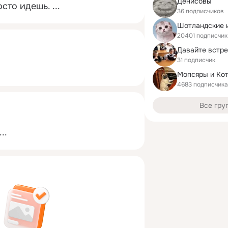
Денисовы
осто идешь.
 ...
36 подписчиков
20401 подписчик
31 подписчик
Мопсяры и Ко
4683 подписчика
Все гру
..