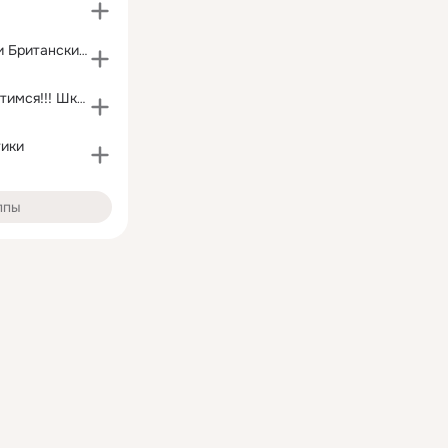
Шотландские и Британские кошки
Давайте встретимся!!! Школа 867 выпуск 1999 год
тики
ппы