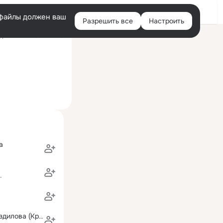
Войти
e-файлы должен ваш
Разрешить все
Настроить
Правая
ний визит: 5 окт 2010
колонка
а
г
Екатерина Гнездилова (Кравченко)