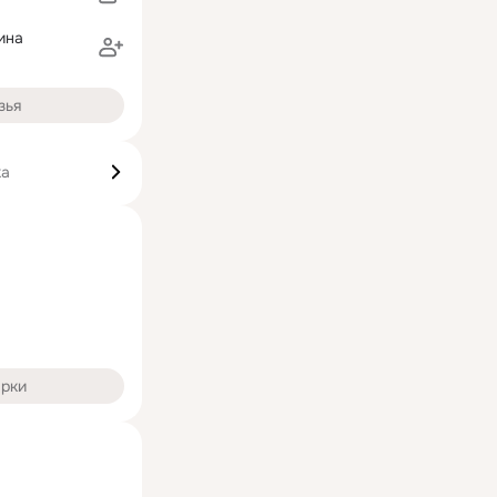
ина
зья
ка
арки