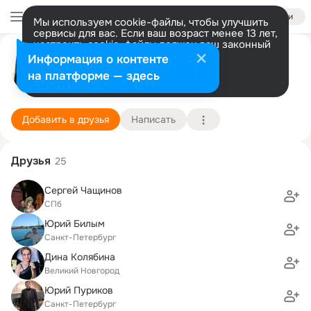
Войти
Мы используем cookie-файлы, чтобы улучшить
сервисы для вас. Если ваш возраст менее 13 лет,
настроить cookie-файлы должен ваш законный
Дмитрий Смирнов
представитель.
Больше информации
Информация о контенте
Разрешить все
Настроить
на платформе — здесь
Санкт-Петербург
14 октября (47 лет)
346 школа
Подробнее
Добавить в друзья
Написать
Друзья
25
Сергей Чащинов
СПб
Юрий Билым
Санкт-Петербург
Дина Колябина
Великий Новгород
Юрий Пуриков
Санкт-Петербург