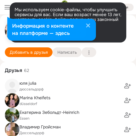
Войти
Мы используем cookie-файлы, чтобы улучшить
сервисы для вас. Если ваш возраст менее 13 лет,
настроить cookie-файлы должен ваш законный
Оля Турецкая (Tscherkowski )
представитель.
Больше информации
Информация о контенте
Разрешить все
Настроить
на платформе — здесь
Düsseldorf
17 сентября (42 года)
Hulda-Pankok-Gesamtschule
Подробнее
Добавить в друзья
Написать
Друзья
62
юля julia
дюсcельдорф
Marina Kheifets
düsseldorf
Екатерина Зебольдт-Heinrich
Essen
Владимир Гройсман
Дюссельдорф