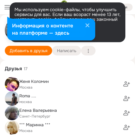
Войти
Мы используем cookie-файлы, чтобы улучшить
сервисы для вас. Если ваш возраст менее 13 лет,
настроить cookie-файлы должен ваш законный
представитель.
Больше информации
Ринат ,
Информация о контенте
Разрешить все
Настроить
на платформе — здесь
Moskow
9 мая (116 лет)
Подробнее
Добавить в друзья
Написать
Друзья
17
Женя Коломин
Москва
Roma ....
москва
Елена Валерьевна
Санкт-Петербург
*** Маринка ***
Москва