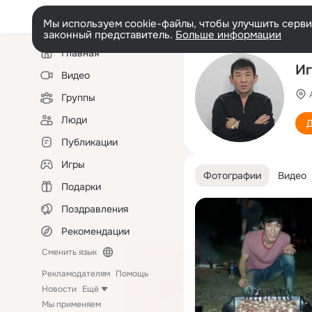
Мы используем cookie-файлы, чтобы улучшить сервис
законный представитель.
Больше информации
Левая
Главная
колонка
Иг
Видео
Группы
Люди
Д
Публикации
Игры
Фотографии
Видео
Подарки
Поздравления
Рекомендации
Сменить язык
Рекламодателям
Помощь
Новости
Ещё
Мы применяем