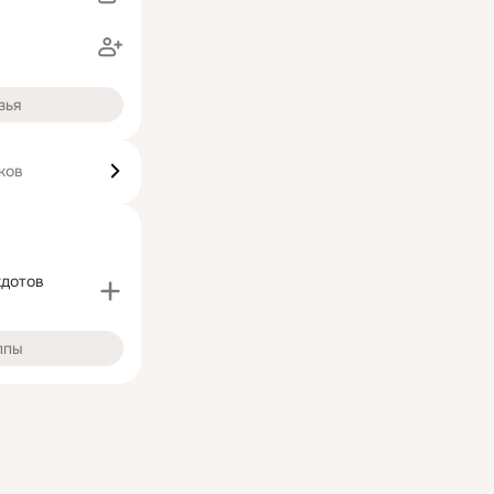
зья
ков
кдотов
ппы