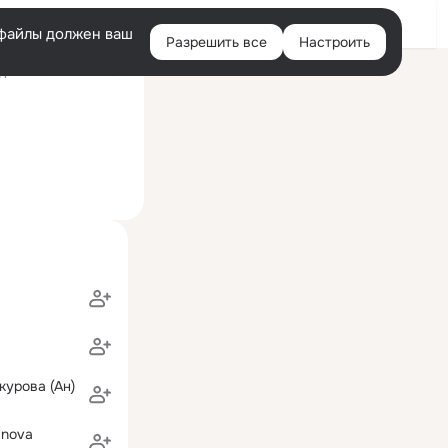
Войти
e-файлы должен ваш
Разрешить все
Настроить
Правая
ний визит: 7 сен 2019
колонка
курова (Ан)
anova