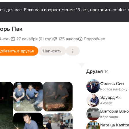
ы для вас. Если ваш возраст менее 13 лет, настроить cooki
Послед
орь Пак
Ансан
27 декабря (61 год)
125 школа
Подробнее
обавить в друзья
Написать
Друзья
14
Феликс Сим
Ростов на-Дону
Эдуард Ан
Амберг
Виктория Вино
Караганда
Natalya Кasht