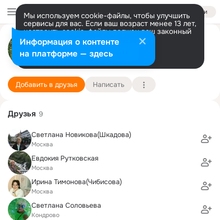
Войти
Мы используем cookie-файлы, чтобы улучшить
сервисы для вас. Если ваш возраст менее 13 лет,
настроить cookie-файлы должен ваш законный
Ольга Довгая
представитель.
Больше информации
Информация о контенте
Разрешить все
Настроить
на платформе — здесь
Москва
28 июля (78 лет)
525 школа
Подробнее
Добавить в друзья
Написать
Друзья
9
Светлана Новикова(Шкадова)
Москва
Евдокия Рутковская
Москва
Ирина Тимонова(Чибисова)
Москва
Светлана Соловьева
Кондрово