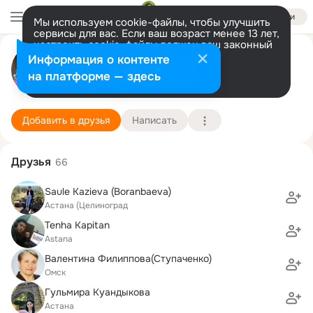
Войти
Мы используем cookie-файлы, чтобы улучшить
сервисы для вас. Если ваш возраст менее 13 лет,
настроить cookie-файлы должен ваш законный
Асель Сабитова
представитель.
Больше информации
Информация о контенте
Разрешить все
Настроить
на платформе — здесь
Астана
22 сентября (42 года)
1 школа
Подробнее
Добавить в друзья
Написать
Друзья
66
Saule Kazieva (Boranbaeva)
Астана (Целиноград
Tenha Kapitan
Astana
Валентина Филиппова(Ступаченко)
Омск
Гульмира Куандыкова
Астана