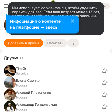
Войти
Мы используем cookie-файлы, чтобы улучшить
сервисы для вас. Если ваш возраст менее 13 лет,
настроить cookie-файлы должен ваш законный
Evgeniya Shtipelman
представитель.
Больше информации
Информация о контенте
Разрешить все
Настроить
на платформе — здесь
Washington
16 декабря (48 лет)
Школа 69 им. Б.Ш. Окуджавы (с гимназическими 
Подробнее
Добавить в друзья
Написать
Друзья
13
Tim Gr
Salonica
Елена Саенко
Москва
Алексей Платоненко
Москва
Александр Гендельсман
Москва