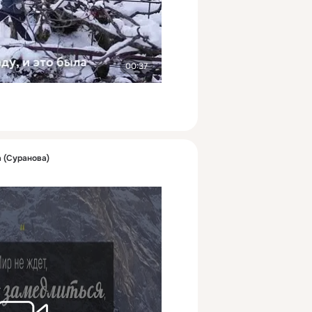
00:37
 (Суранова)