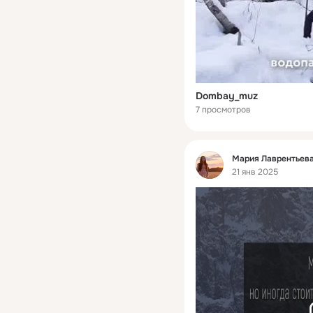
Dombay_muz
7 просмотров
Фид
Мария Лаврентьева
21 янв 2025