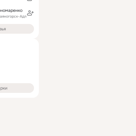
ономаренко
аяногорск-Адлер-Владикавказ
зья
арки