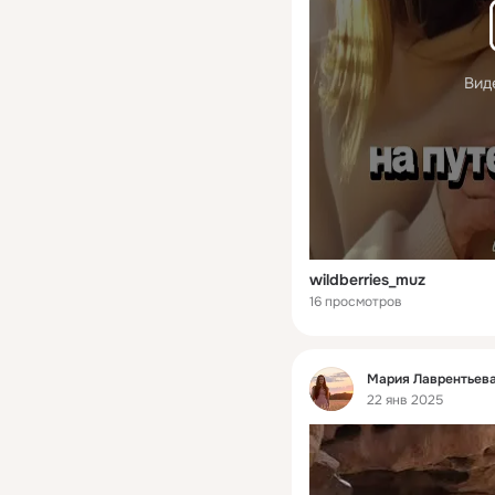
Вид
wildberries_muz
16 просмотров
Фид
Мария Лаврентьева
22 янв 2025