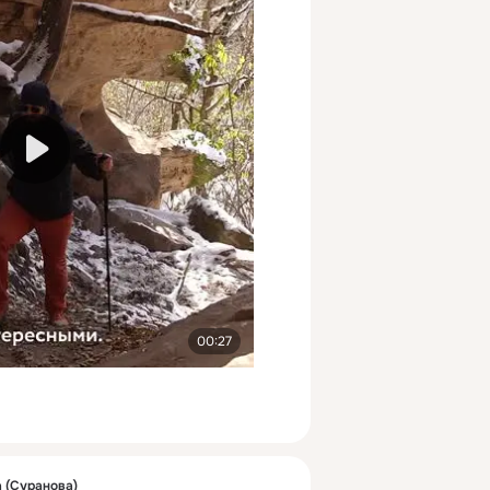
00:27
 (Суранова)