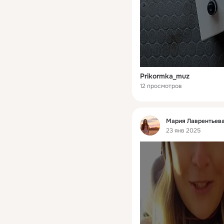
Prikormka_muz
12 просмотров
Фид
Мария Лаврентьева
23 янв 2025