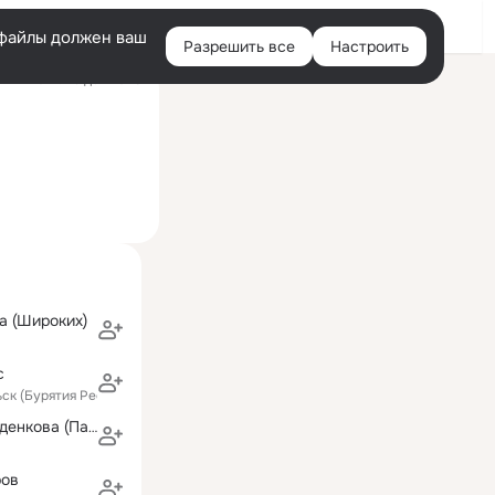
Войти
e-файлы должен ваш
Разрешить все
Настроить
Правая
ий визит: 29 дек 2025
колонка
а (Широких)
с
ьск (Бурятия Республика)
Наталья Борозденкова (Панина)
ров