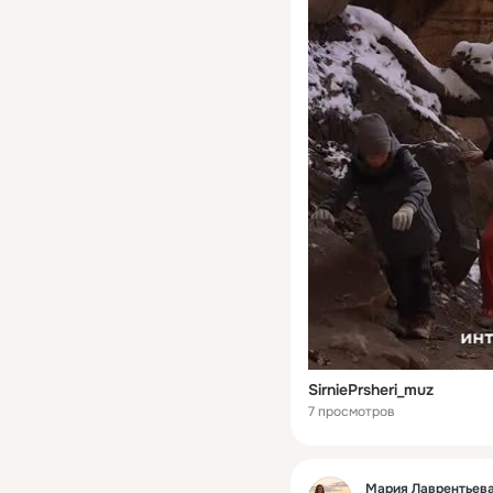
SirniePrsheri_muz
7 просмотров
Фид
Мария Лаврентьева