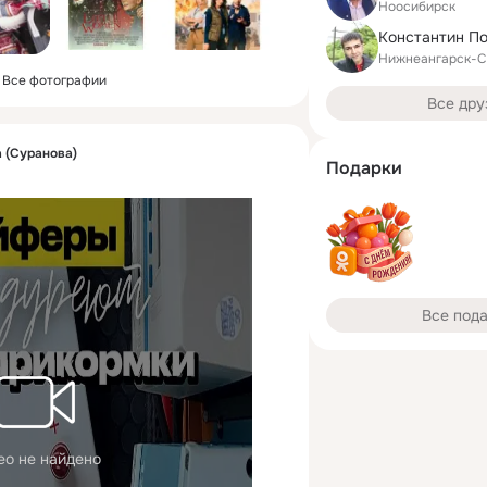
Ноосибирск
Константин П
Нижнеангарск-С
Все фотографии
Все дру
 (Суранова)
Подарки
Все под
ео не найдено