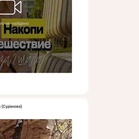
ео не найдено
 (Суранова)