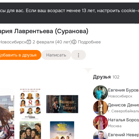
ы для вас. Если ваш возраст менее 13 лет, настроить cooki
Последн
рия Лаврентьева (Суранова)
Новосибирск
2 февраля (40 лет)
Подробнее
обавить в друзья
Написать
Друзья
102
Евгения Буров
Новосибирск
Денисов Дени
г. Северобайкал
Москва
Евгений Неве