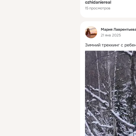
ozhidaniereal
15 просмотров
Фид
Мария Лаврентьева
21 янв 2025
Зимний треккинг с ребе