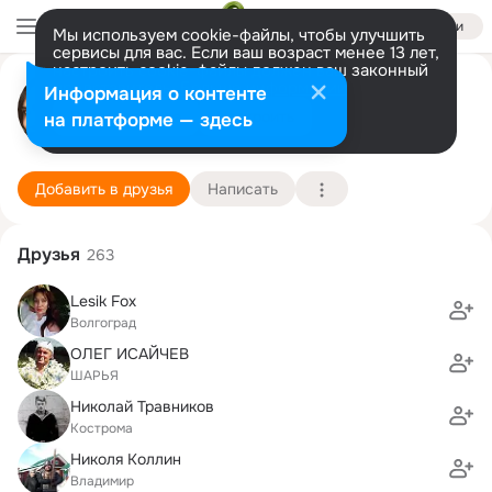
Войти
Мы используем cookie-файлы, чтобы улучшить
сервисы для вас. Если ваш возраст менее 13 лет,
настроить cookie-файлы должен ваш законный
Светлана Сайкина (Иванова)
представитель.
Больше информации
Информация о контенте
Разрешить все
Настроить
на платформе — здесь
Нижний Новгород
10 июля (41 год)
32 лицей
Подробнее
Добавить в друзья
Написать
Друзья
263
Lesik Fox
Волгоград
ОЛЕГ ИСАЙЧЕВ
ШАРЬЯ
Николай Травников
Кострома
Николя Коллин
Владимир