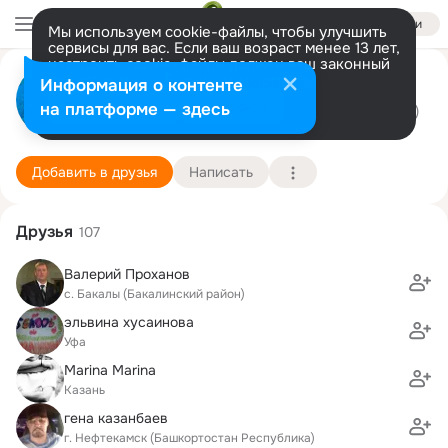
Войти
Мы используем cookie-файлы, чтобы улучшить
сервисы для вас. Если ваш возраст менее 13 лет,
настроить cookie-файлы должен ваш законный
Андрей Семенин
представитель.
Больше информации
Информация о контенте
Разрешить все
Настроить
на платформе — здесь
Уфа.ICQ 460-263-219
30 ноября (43 года)
2 школа
Подробнее
Добавить в друзья
Написать
Друзья
107
Валерий Проханов
с. Бакалы (Бакалинский район)
эльвина хусаинова
Уфа
Marina Marina
Казань
гена казанбаев
г. Нефтекамск (Башкортостан Республика)