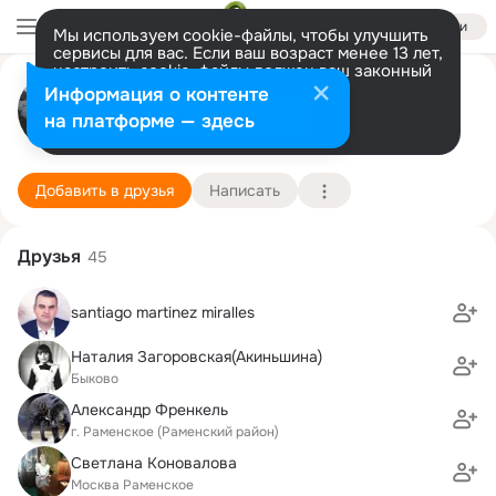
Войти
Мы используем cookie-файлы, чтобы улучшить
сервисы для вас. Если ваш возраст менее 13 лет,
настроить cookie-файлы должен ваш законный
Наталия Биляк
представитель.
Больше информации
Информация о контенте
Разрешить все
Настроить
на платформе — здесь
Удельная
7 сентября (51 год)
Московский финансовый колледж АБиК
Подробнее
Добавить в друзья
Написать
Друзья
45
santiago martinez miralles
Наталия Загоровская(Акиньшина)
Быково
Александр Френкель
г. Раменское (Раменский район)
Светлана Коновалова
Москва Раменское