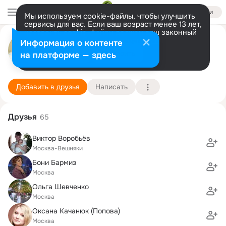
Войти
Мы используем cookie-файлы, чтобы улучшить
сервисы для вас. Если ваш возраст менее 13 лет,
настроить cookie-файлы должен ваш законный
Наташа Арчакова
представитель.
Больше информации
Информация о контенте
Разрешить все
Настроить
на платформе — здесь
Москва
30 декабря (38 лет)
БК Интек
Подробнее
Добавить в друзья
Написать
Друзья
65
Виктор Воробьёв
Москва-Вешняки
Бони Бармиз
Москва
Ольга Шевченко
Москва
Оксана Качанюк (Попова)
Москва