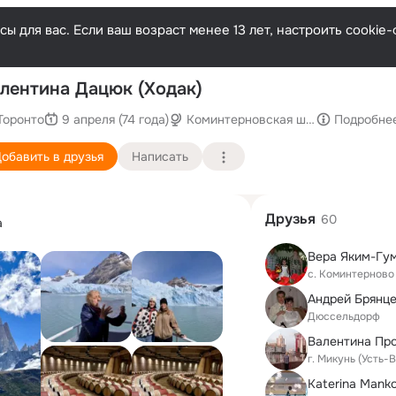
ы для вас. Если ваш возраст менее 13 лет, настроить cooki
П
лентина Дацюк (Ходак)
Торонто
9 апреля (74 года)
Коминтерновская школа
Подробне
обавить в друзья
Написать
Друзья
60
а
Вера Яким-Гу
с. Коминтерново
Андрей Брянц
Дюссельдорф
г. Микунь (Усть-
Katerina Mank