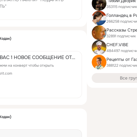
"Тихий Дворик
ТЬ"
353115 подписчи
Голландец в Р
266258 подписчи
Рассказы Стр
32891 подписчик
Ходак)
CHEF.VIBE
484497 подписч
 ВАС 1 НОВОЕ СООБЩЕНИЕ ОТ...
388122 подписчи
жми на конверт чтобы открыть
krit.com
Все гру
Ходак)