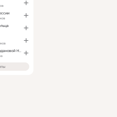
"
ков
оссии
ков
ельца
иков
Рецепты от Газдановой Нины
ка
ппы