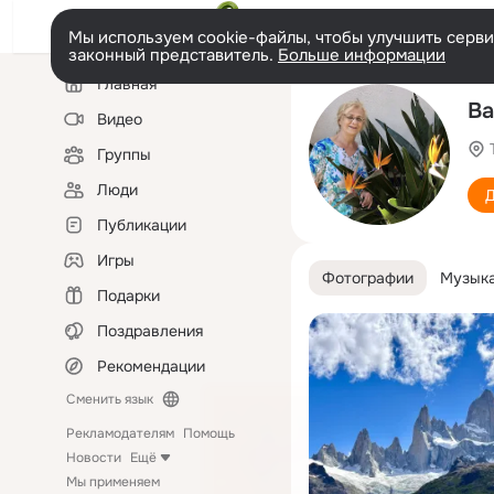
Мы используем cookie-файлы, чтобы улучшить сервис
законный представитель.
Больше информации
Левая
Главная
колонка
Ва
Видео
Группы
Люди
Д
Публикации
Игры
Фотографии
Музык
Подарки
Поздравления
Рекомендации
Сменить язык
Рекламодателям
Помощь
Новости
Ещё
Мы применяем