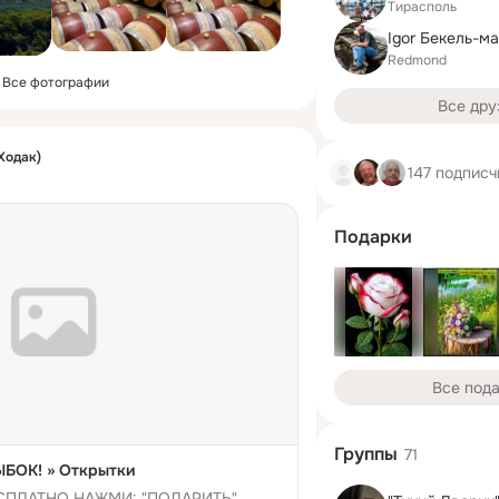
Тирасполь
Igor Бeкeль-м
Redmond
Все фотографии
Все дру
Ходак)
147 подписч
Подарки
Все под
Группы
71
БОК! » Открытки
СПЛАТНО НАЖМИ: "ПОДАРИТЬ"