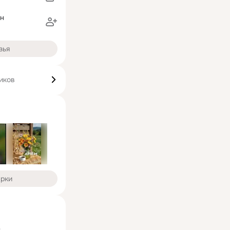
ан
зья
иков
арки