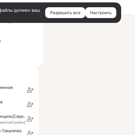
Войти
e-файлы должен ваш
Разрешить все
Настроить
Правая
оследний визит: 12:38
колонка
е
менная
ев
Валентина Пронцель(Серкова)
Вымский район)
o Tokarenko