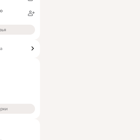
ко
зья
ка
арки