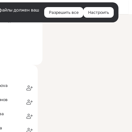
Войти
e-файлы должен ваш
Разрешить все
Настроить
Правая
оследний визит: 4 авг
колонка
nova
янов
ва
а