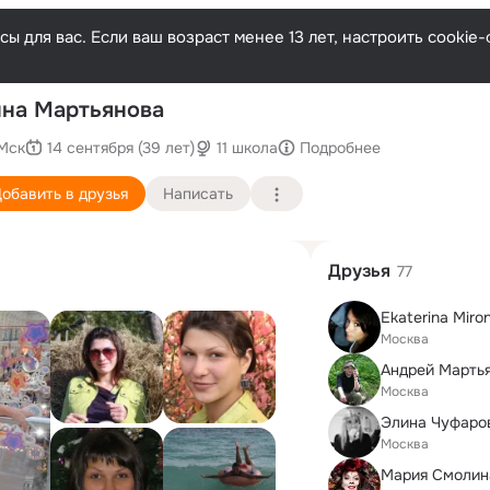
ы для вас. Если ваш возраст менее 13 лет, настроить cooki
П
на Мартьянова
Мск
14 сентября (39 лет)
11 школа
Подробнее
обавить в друзья
Написать
Друзья
77
Ekaterina Miro
Москва
Андрей Марть
Москва
Элина Чуфаро
Москва
Мария Смолин