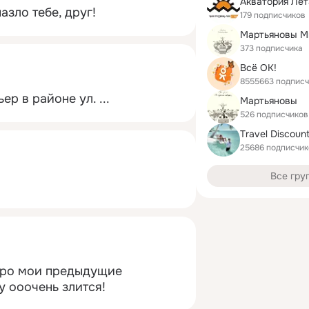
Акватория Лет
азло тебе, друг!
179 подписчиков
Мартьяновы 
373 подписчика
Всё ОК!
8555663 подписч
ер в районе ул.
 ...
Мартьяновы
526 подписчиков
25686 подписчик
Все гру
ро мои предыдущие 
у ооочень злится!