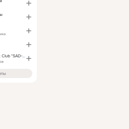
а
Мы
ика
Travel Discount Club "SAD-Cо"
ов
ппы