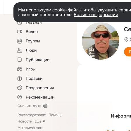
Мы используем cookie-файлы, чтобы улучшить сервис
законный представитель.
Больше информации
Левая
Главная
колонка
Се
Видео
Группы
Люди
Д
Публикации
Игры
Подарки
Поздравления
Рекомендации
Сменить язык
Рекламодателям
Помощь
Информа
Новости
Ещё
Мы применяем