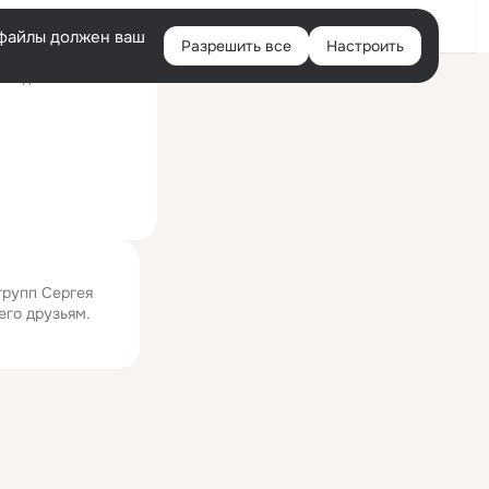
Войти
e-файлы должен ваш
Разрешить все
Настроить
Правая
следний визит: 21 июл
колонка
групп Сергея
его друзьям.