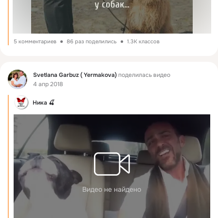
5 комментариев
86 раз поделились
1.3K классов
Фид
Svetlana Garbuz ( Yermakova)
поделилась видео
4 апр 2018
ㅤНика 🍒
Видео не найдено