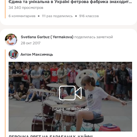
Єдина та унікальна в Україні фетрова фабрика знаходиться у Хусті
34 340 просмотров
6 комментариев
111 раз поделились
916 классов
Фид
Svetlana Garbuz ( Yermakova)
поделилась заметкой
28 окт 2017
Антон Максимець
Видео не найдено