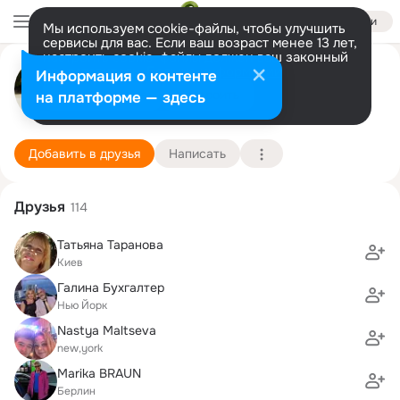
Войти
Мы используем cookie-файлы, чтобы улучшить
сервисы для вас. Если ваш возраст менее 13 лет,
настроить cookie-файлы должен ваш законный
Svetlana Garbuz ( Yermakova)
представитель.
Больше информации
Информация о контенте
Разрешить все
Настроить
на платформе — здесь
New York
24 марта (58 лет)
2 школа
Подробнее
Добавить в друзья
Написать
Друзья
114
Татьяна Таранова
Киев
Галина Бухгалтер
Нью Йорк
Nastya Maltseva
new,york
Marika BRAUN
Берлин