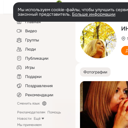
Мы используем cookie-файлы, чтобы улучшить сервис
законный представитель.
Больше информации
Левая
Главная
колонка
И
Видео
Группы
Люди
Д
Публикации
Игры
Фотографии
Подарки
Поздравления
Рекомендации
Сменить язык
Рекламодателям
Помощь
Новости
Ещё
Мы применяем