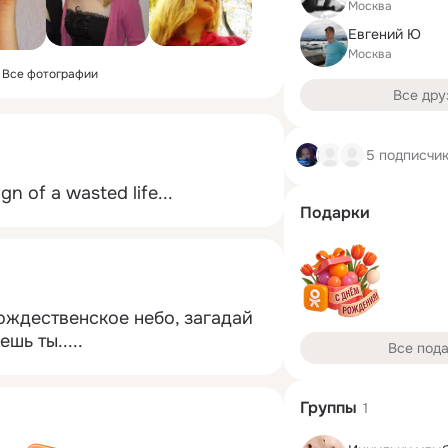
Москва
Евгений Ю
Москва
Все фотографии
Все дру
5 подписчи
gn of a wasted life...
Подарки
ождественское небо, загадай 
шь ты.....
Все под
Группы
1