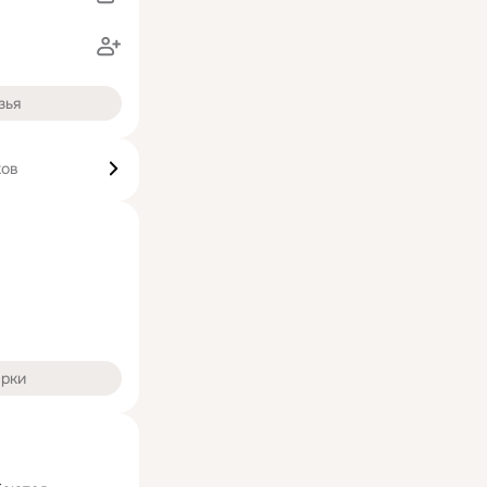
зья
ков
арки