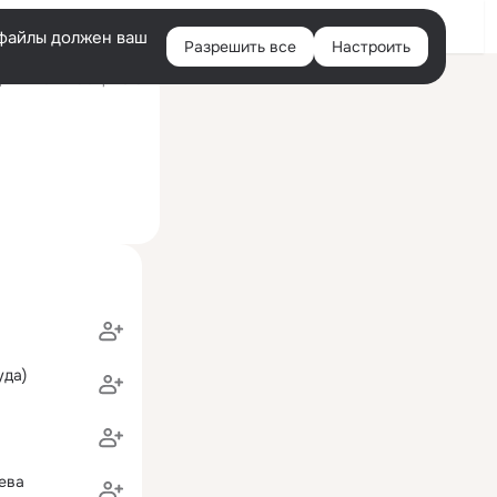
Войти
e-файлы должен ваш
Разрешить все
Настроить
Правая
ий визит: 18 апр 2016
колонка
уда)
ева