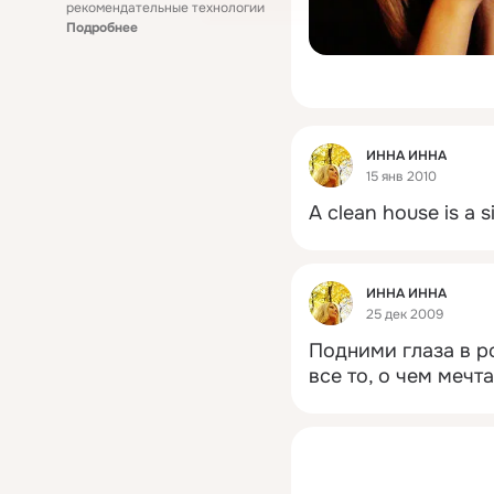
рекомендательные технологии
Подробнее
Фид
ИННА ИННА
15 янв 2010
A clean house is a si
Фид
ИННА ИННА
25 дек 2009
Подними глаза в р
все то, о чем мечтае