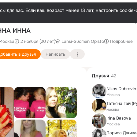
ы для вас. Если ваш возраст менее 13 лет, настроить cooki
Последн
ННА ИННА
Москва
2 ноября (20 лет)
Lansi-Suomen Opisto
Подробнее
обавить в друзья
Написать
Друзья
42
Nikos Dubrovin
Москва
Татьяна Гай (Р
москва
Irina Basova
Москва
Лариса Джика