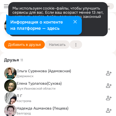
Войти
Мы используем cookie-файлы, чтобы улучшить
сервисы для вас. Если ваш возраст менее 13 лет,
настроить cookie-файлы должен ваш законный
Елена Cавина (Cорокко)
представитель.
Больше информации
Информация о контенте
Разрешить все
Настроить
на платформе — здесь
Тенерифе
22 августа (53 года)
10 школа
Подробнее
Добавить в друзья
Написать
Друзья
11
Ольга Суренкова (Адамовская)
Дзержинск
Елена Турлапова(Сухова)
Шуя Ивановской области
Л Г
Кострома
Надежда Ашманова (Лещева)
Белгород