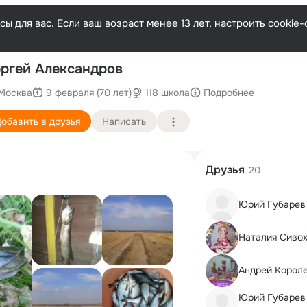
ы для вас. Если ваш возраст менее 13 лет, настроить cooki
По
ргей Александров
Москва
9 февраля (70 лет)
118 школа
Подробнее
обавить в друзья
Написать
Друзья
20
Юрий Губарев
Наталия Сиво
Андрей Корол
Юрий Губарев