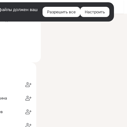
Войти
e-файлы должен ваш
Разрешить все
Настроить
Правая
следний визит: 28 мая
колонка
хина
ев