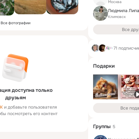
Москва
Людмила Липа
Климовск
Все фотографии
Все дру
71 подписчи
Подарки
ция доступна только
друзьям
ОК
и добавьте пользователя
Все под
тобы посмотреть его контент
Группы
5