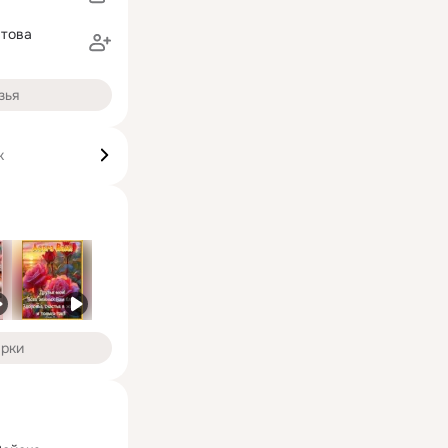
това
зья
к
арки