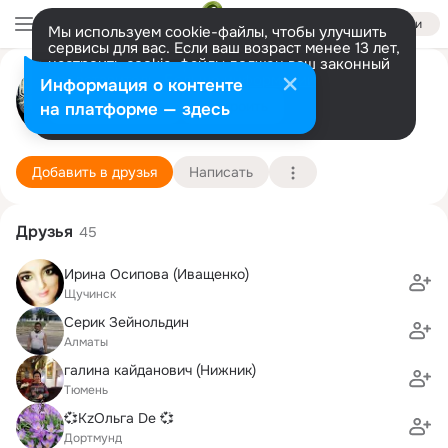
Войти
Мы используем cookie-файлы, чтобы улучшить
сервисы для вас. Если ваш возраст менее 13 лет,
настроить cookie-файлы должен ваш законный
Алина Буравцева
представитель.
Больше информации
Информация о контенте
Разрешить все
Настроить
на платформе — здесь
Алматы
22 марта (41 год)
11 химико-биологический лицей
Подробнее
Добавить в друзья
Написать
Друзья
45
Ирина Осипова (Иващенко)
Щучинск
Серик Зейнольдин
Алматы
галина кайданович (Нижник)
Тюмень
💞KzОльга De 💞
Дортмунд