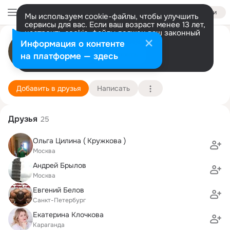
Войти
Мы используем cookie-файлы, чтобы улучшить
сервисы для вас. Если ваш возраст менее 13 лет,
настроить cookie-файлы должен ваш законный
Илья Шехтер
представитель.
Больше информации
Информация о контенте
Разрешить все
Настроить
на платформе — здесь
Майами
7 июля (53 года)
UR, University of Rochester
Подробнее
Добавить в друзья
Написать
Друзья
25
Ольга Цилина ( Кружкова )
Москва
Андрей Брылов
Москва
Евгений Белов
Санкт-Петербург
Екатерина Клочкова
Караганда