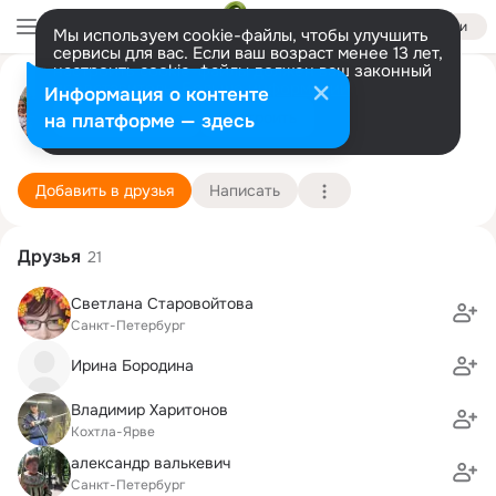
Войти
Мы используем cookie-файлы, чтобы улучшить
сервисы для вас. Если ваш возраст менее 13 лет,
настроить cookie-файлы должен ваш законный
Александр Разумов
представитель.
Больше информации
Информация о контенте
Разрешить все
Настроить
на платформе — здесь
Атланта
21 мая (69 лет)
537 школа
Подробнее
Добавить в друзья
Написать
Друзья
21
Светлана Старовойтова
Санкт-Петербург
Ирина Бородина
Владимир Харитонов
Кохтла-Ярве
александр валькевич
Санкт-Петербург