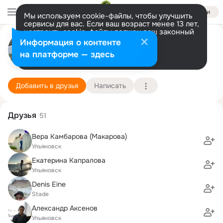
Войти
Мы используем cookie-файлы, чтобы улучшить
сервисы для вас. Если ваш возраст менее 13 лет,
настроить cookie-файлы должен ваш законный
Евгений Артес(Альмяшкин)
представитель.
Больше информации
Информация о контенте
Разрешить все
Настроить
на платформе — здесь
Гёттинген
18 апреля (40 лет)
78 школа
Подробнее
Добавить в друзья
Написать
Друзья
51
Вера Камбарова (Макарова)
Ульяновск
Екатерина Капралова
Ульяновск
Denis Eine
Stade
Александр Аксенов
Ульяновск