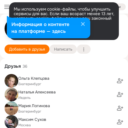
Войти
Мы используем cookie-файлы, чтобы улучшить
сервисы для вас. Если ваш возраст менее 13 лет,
настроить cookie-файлы должен ваш законный
Влад Козич
представитель.
Больше информации
Информация о контенте
Разрешить все
Настроить
на платформе — здесь
Ивдель
8 марта (38 лет)
1 школа
Подробнее
Добавить в друзья
Написать
Друзья
36
Ольга Клепцова
Екатеринбург
Наталья Алексеева
Ивдель
Мария Логинова
Екатеринбург
Максим Сухов
Москва