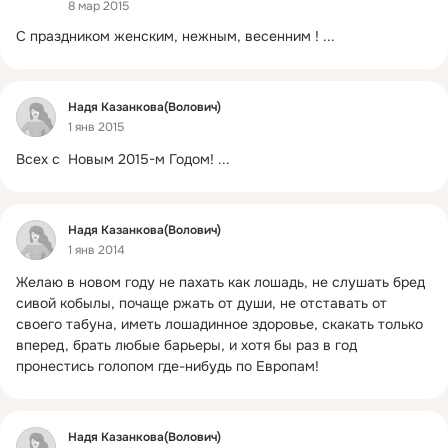
8 мар 2015
С праздником женским, нежным, весенним !
 ...
Фид
Надя Казанкова(Волович)
1 янв 2015
Всех с  Новым 2015-м Годом!
 ...
Фид
Надя Казанкова(Волович)
1 янв 2014
Желаю в новом году не пахать как лошадь, не слушать бред 
сивой кобылы, почаще ржать от души, не отставать от 
своего табуна, иметь лошадинное здоровье, скакать только 
вперед, брать любые барьеры, и хотя бы раз в год 
пронестись голопом где-нибудь по Европам!
Фид
Надя Казанкова(Волович)