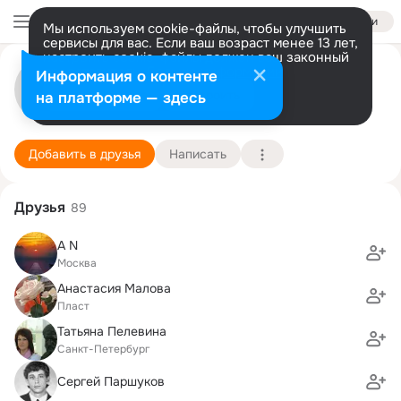
Войти
Мы используем cookie-файлы, чтобы улучшить
сервисы для вас. Если ваш возраст менее 13 лет,
настроить cookie-файлы должен ваш законный
Надя Казанкова(Волович)
представитель.
Больше информации
Информация о контенте
Разрешить все
Настроить
на платформе — здесь
Бейт-Шемеш
25 ноября (66 лет)
5 школа им. С. Айни
Подробнее
Добавить в друзья
Написать
Друзья
89
A N
Москва
Анастасия Малова
Пласт
Татьяна Пелевина
Санкт-Петербург
Сергей Паршуков