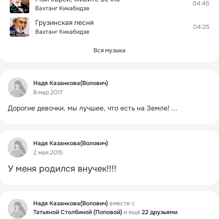
04:45
Вахтанг Кикабидзе
Грузинская песня
04:25
Вахтанг Кикабидзе
Вся музыка
Фид
Надя Казанкова(Волович)
8 мар 2017
Дорогие девочки, мы лучшее, что есть на Земле!
 ...
Фид
Надя Казанкова(Волович)
2 мая 2015
У меня родился внучек!!!!
Фид
Надя Казанкова(Волович)
вместе с
Татьяной Столбиной (Поповой)
и ещё
22 друзьями