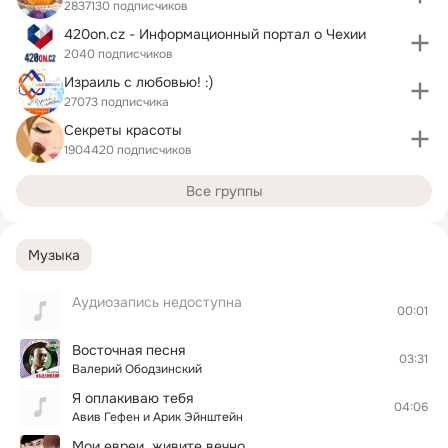
2837130 подписчиков
420on.cz - Информационный портал о Чехии
2040 подписчиков
Израиль с любовью! :)
27073 подписчика
Секреты красоты
1904420 подписчиков
Все группы
Музыка
Аудиозапись недоступна
00:01
Восточная песня
03:31
Валерий Ободзинский
Я оплакиваю тебя
04:06
Авив Гефен и Арик Эйнштейн
Мои евреи, живите вечно