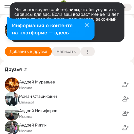
Войти
Мы используем cookie-файлы, чтобы улучшить
сервисы для вас. Если ваш возраст менее 13 лет,
настроить cookie-файлы должен ваш законный
Алексей Аникин
представитель.
Больше информации
Информация о контенте
Разрешить все
Настроить
на платформе — здесь
Москва
4 июня (54 года)
1811 школа
Подробнее
Добавить в друзья
Написать
Друзья
21
Андрей Муравьёв
Москва
Роман Старикович
LImassol
Андрей Никифоров
Москва
Андрей Ригин
Москва