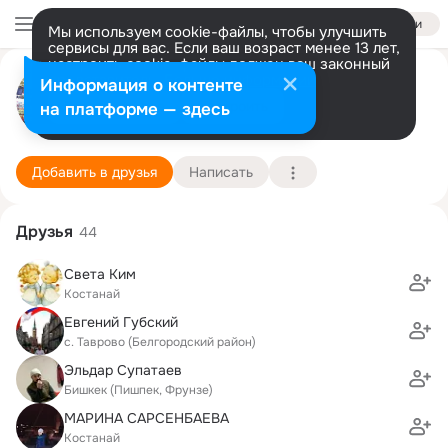
Войти
Мы используем cookie-файлы, чтобы улучшить
сервисы для вас. Если ваш возраст менее 13 лет,
настроить cookie-файлы должен ваш законный
Фарида Ахметова
представитель.
Больше информации
Информация о контенте
Разрешить все
Настроить
на платформе — здесь
Алматы (Костанай)
15 декабря (38 лет)
23 школа
Подробнее
Добавить в друзья
Написать
Друзья
44
Света Ким
Костанай
Евгений Губский
с. Таврово (Белгородский район)
Эльдар Супатаев
Бишкек (Пишпек, Фрунзе)
МАРИНА САРСЕНБАЕВА
Костанай