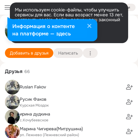
Войти
Мы используем cookie-файлы, чтобы улучшить
сервисы для вас. Если ваш возраст менее 13 лет,
настроить cookie-файлы должен ваш законный
Андрей Хашимов
представитель.
Больше информации
Информация о контенте
Разрешить все
Настроить
на платформе — здесь
Москва
2 февраля (46 лет)
Рукавская школа
Подробнее
Добавить в друзья
Написать
Друзья
66
Ruslan Fakov
Русик Факов
Курская Моздок
ирина дудкина
с.Кочубеевское
Марина Чигирева(Митрушина)
рп. Лежнево (Лежневский район)