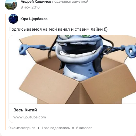
Фид
Андрей Хашимов
поделился заметкой
8 июн 2016
Юра Щербаков
Подписываемся на мой канал и ставим лайки )))
Весь Китай
www.youtube.com
0 комментариев
1 раз поделились
6 классов