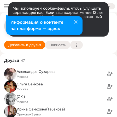
Войти
Мы используем cookie-файлы, чтобы улучшить
сервисы для вас. Если ваш возраст менее 13 лет,
настроить cookie-файлы должен ваш законный
Аня Сидорова
представитель.
Больше информации
Информация о контенте
Разрешить все
Настроить
на платформе — здесь
Москва
11 июня (37 лет)
Кишиневский национальный колледж винограда
Подробнее
Добавить в друзья
Написать
Друзья
47
Александра Сухарева
Москва
Ольга Байкова
Москва
(CK )
Москва
Ирина Самохина(Табакова)
Орехово-Зуево