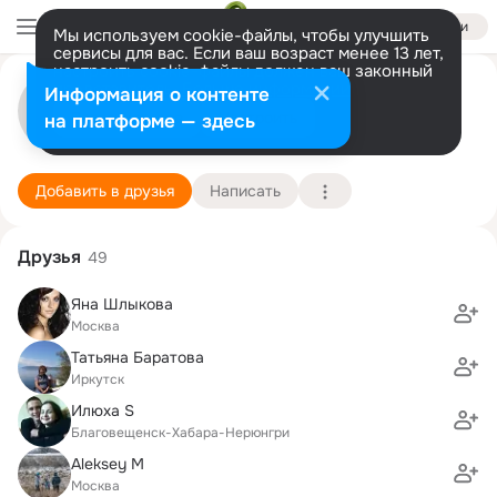
Войти
Мы используем cookie-файлы, чтобы улучшить
сервисы для вас. Если ваш возраст менее 13 лет,
настроить cookie-файлы должен ваш законный
Янa Лошакова
представитель.
Больше информации
Информация о контенте
Разрешить все
Настроить
на платформе — здесь
Москва
22 октября (47 лет)
РАНХиГС, Российская академия народного хоз
Подробнее
Добавить в друзья
Написать
Друзья
49
Яна Шлыкова
Москва
Татьяна Баратова
Иркутск
Илюха S
Благовещенск-Хабара-Нерюнгри
Aleksey M
Москва