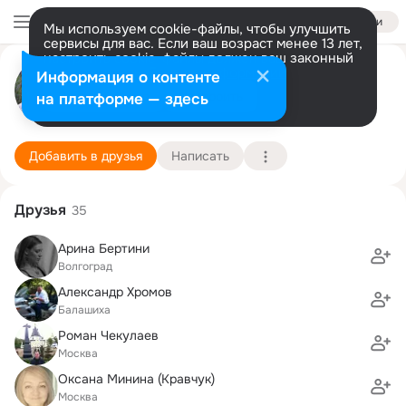
Войти
Мы используем cookie-файлы, чтобы улучшить
сервисы для вас. Если ваш возраст менее 13 лет,
настроить cookie-файлы должен ваш законный
Андрей Озеров
представитель.
Больше информации
Информация о контенте
Разрешить все
Настроить
на платформе — здесь
Балашиха
7 августа (46 лет)
22 школа
Подробнее
Добавить в друзья
Написать
Друзья
35
Арина Бертини
Волгоград
Александр Хромов
Балашиха
Роман Чекулаев
Москва
Оксана Минина (Кравчук)
Москва