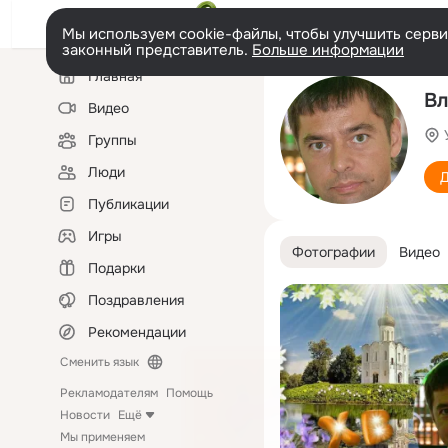
Мы используем cookie-файлы, чтобы улучшить сервис
законный представитель.
Больше информации
Левая
Главная
колонка
Вл
Видео
Группы
Люди
Д
Публикации
Игры
Фотографии
Видео
Подарки
Поздравления
Рекомендации
Сменить язык
Рекламодателям
Помощь
Новости
Ещё
Мы применяем