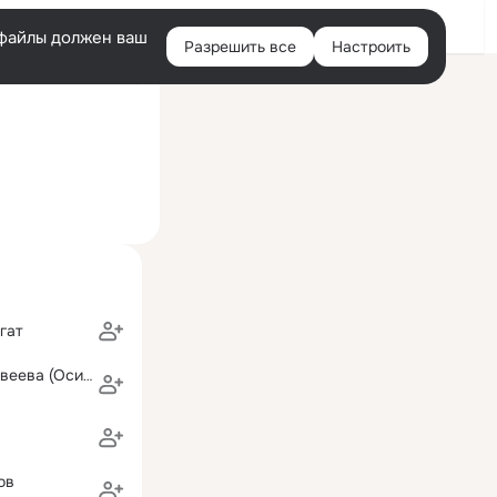
Войти
e-файлы должен ваш
Разрешить все
Настроить
Правая
ий визит: 12 июн 2023
колонка
гат
валентина матвеева (Осипович)
ов