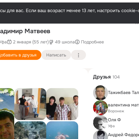
ы для вас. Если ваш возраст менее 13 лет, настроить cooki
Последн
адимир Матвеев
Уфа
2 января (55 лет)
49 школа
Подробнее
обавить в друзья
Написать
Друзья
104
Тажикбаев Тал
Воронеж
Оля Ф
Уфа
Андрей Федор