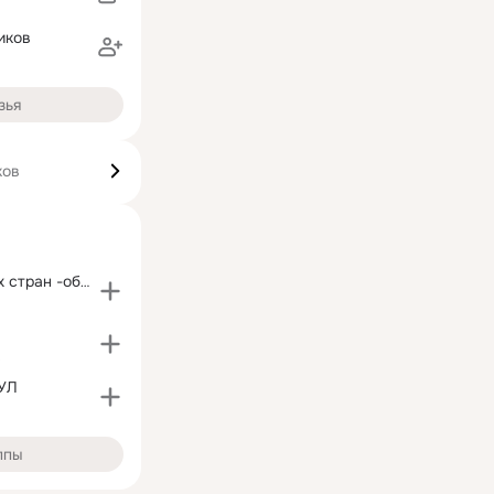
иков
зья
ков
Матвеевы всех стран -объединяйтесь !!!
УЛ
ппы