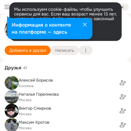
Войти
Мы используем cookie-файлы, чтобы улучшить
сервисы для вас. Если ваш возраст менее 13 лет,
настроить cookie-файлы должен ваш законный
Антон Паршин
представитель.
Больше информации
Информация о контенте
Разрешить все
Настроить
на платформе — здесь
Москва
30 июля (59 лет)
30 школа
Подробнее
Добавить в друзья
Написать
Друзья
41
Алексей Борисов
Коломна
Наталья Гореликова
Москва
Виктор Смирнов
Москва
Максим Кротов
Москва