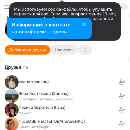
Войти
Мы используем cookie-файлы, чтобы улучшить
сервисы для вас. Если ваш возраст менее 13 лет,
настроить cookie-файлы должен ваш законный
Сергей Вергузь
представитель.
Больше информации
Информация о контенте
GIF
Разрешить все
Настроить
на платформе — здесь
Москва
10 августа (61 год)
БГТУ (Военмех) им. Д.Ф. Устинова, Балтийски
Подробнее
Добавить в друзья
Написать
Друзья
49
елена топилина
Вера Костюкова (Занина)
г. Петушки (Петушинский район)
Лариса Воротило (Гаца)
Майкоп
ЛЮБОВЬ НЕСТЕРОВА( БАБЕНКО)
Санкт-Петербург