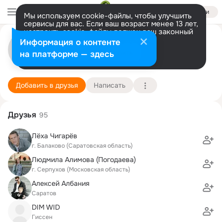
Войти
Мы используем cookie-файлы, чтобы улучшить
сервисы для вас. Если ваш возраст менее 13 лет,
настроить cookie-файлы должен ваш законный
Михаил Барсуков
представитель.
Больше информации
Информация о контенте
Разрешить все
Настроить
на платформе — здесь
Балаково
13 сентября (59 лет)
Подробнее
Добавить в друзья
Написать
Друзья
95
Лёха Чигарёв
г. Балаково (Саратовская область)
Людмила Алимова (Погодаева)
г. Серпухов (Московская область)
Алексей Албания
Саратов
DIM WID
Гиссен