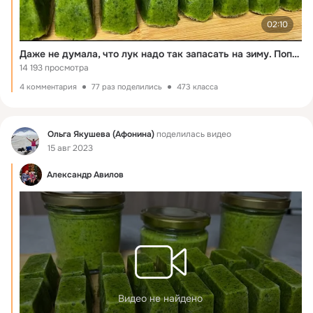
02:10
Даже не думала, что лук надо так запасать на зиму. Попробовала и теперь сама так делаю каждый год
14 193 просмотра
4 комментария
77 раз поделились
473 класса
Фид
Ольга Якушева (Афонина)
поделилась видео
15 авг 2023
Александр Авилов
Видео не найдено