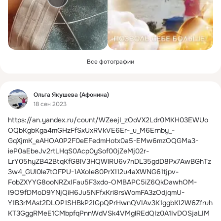
Все фотографии
Фид
Ольга Якушева (Афонина)
18 сен 2023
https://an.yandex.ru/count/WZeejI_zOoVX2Ldr0MKH03EWUo
OQbKgbKga4mGHzFfSxUxRVkVE6Er-_u_M6Ernby_-
GqXjmK_eAHOA0P2F0eEFedmHotx0a5-EMw6mzOQGMa3-
ieP0aEbeJv2rtLHqS0Acp0ySof00jZeMj02r-
LrY05hyZB42BtqKfG8lV3HQWlRU6v7nDL35gdD8Px7AwBGhTz
3w4_GUl0le7tOFPU-1AXoIe80PrX112u4aXWNG61tjpv-
FobZXYYG8ooNRZxIFau5F3xdo-OMBAPC5iZ6QkDawhOM-
I9O9fDMoD9YNjQiH6Ju5NFfxKri8rsWomFA3zOdjqmU-
Y1B3rMAst2DLOP1SHBkP2IGpQPrHwnQVIAv3K1ggbKI2W6Zfruh
KT3GggRMeE1CMbpfqPnnWdVSk4VMglREdQIz0A1IvDOSjaLIM