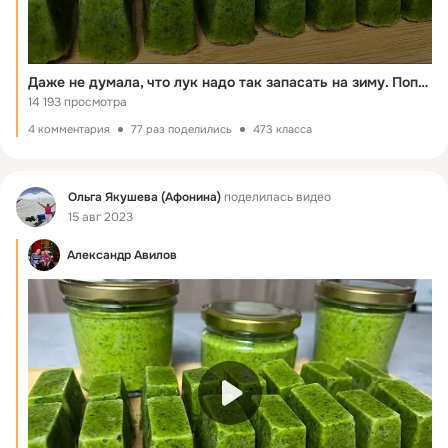
Даже не думала, что лук надо так запасать на зиму. Попробовала и теперь сама так делаю каждый год
14 193 просмотра
4 комментария
77 раз поделились
473 класса
Фид
Ольга Якушева (Афонина)
поделилась видео
15 авг 2023
Александр Авилов