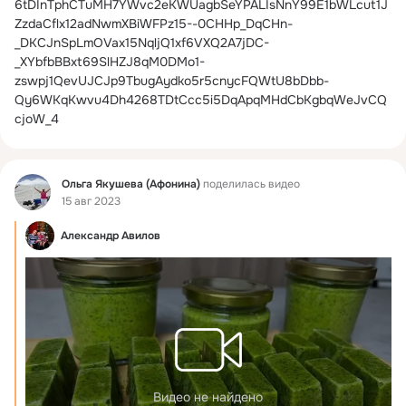
6tDInTphCTuMH7YWvc2eKWUagbSeYPALIsNnY99E1bWLcut1J
ZzdaCflx12adNwmXBiWFPz15--0CHHp_DqCHn-
_DKCJnSpLmOVax15NqljQ1xf6VXQ2A7jDC-
_XYbfbBBxt69SlHZJ8qM0DMo1-
zswpj1QevUJCJp9TbugAydko5r5cnycFQWtU8bDbb-
Qy6WKqKwvu4Dh4268TDtCcc5i5DqApqMHdCbKgbqWeJvCQ
cjoW_4
Фид
Ольга Якушева (Афонина)
поделилась видео
15 авг 2023
Александр Авилов
Видео не найдено