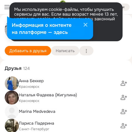
Войти
Мы используем cookie-файлы, чтобы улучшить
сервисы для вас. Если ваш возраст менее 13 лет,
настроить cookie-файлы должен ваш законный
Ольга Якушева (Афонина)
представитель.
Больше информации
Информация о контенте
Разрешить все
Настроить
на платформе — здесь
Санкт-Петербург
19 июня (68 лет)
3 школа-гимназия им. Я.В. Ушанова
Подробнее
Добавить в друзья
Написать
Друзья
124
Анна Беккер
Красноярск
Наталья Фадеева (Жигулина)
Красноярск
Marina Medvedeva
Лариса Падерина
Санкт-Петербург